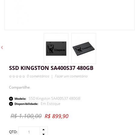
SSD KINGSTON SA400S37 480GB
0 comentários
|
Fazer um comentário
Compartilhe
SSD Kingston SA400S37 480GB
Modelo:
Em Estoque
Disponibilidade:
R$ 1.100,00
R$ 899,90
QTD: