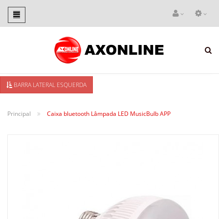
Toggle
navigation
BARRA LATERAL ESQUERDA
Principal
Caixa bluetooth Lâmpada LED MusicBulb APP