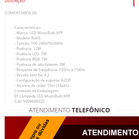
DESCRIÇÃO
COMENTÁRIOS (0)
Características:
- Marca: LED MusicBulb APP
- Modelo: RoHS
- Tensão: 100-240V/50-60Hz
- Potência: 12W
- Potência LED: 7W
- Potência RGB: 5W
- Potência do alto-falante: 3W
- Resposta de frequência: 135Hz a 15KHz
- Versão sem fio: 4.2
- Configuração de suporte: A2DP
- Alcance de rádio: 10m (33pés)
Conteúdo da Embalagem:
01 Lâmpada LED MusicBulb APP
Cód: 5009600025
ATENDIMENTO
TELEFÔNICO