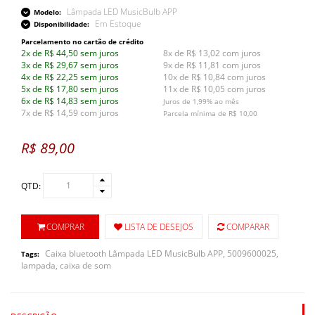
Lâmpada LED MusicBulb APP
Modelo:
Em Estoque
Disponibilidade:
Parcelamento no cartão de crédito
2x de R$ 44,50 sem juros
8x de R$ 13,02 com juros
3x de R$ 29,67 sem juros
9x de R$ 11,81 com juros
4x de R$ 22,25 sem juros
10x de R$ 10,84 com juros
5x de R$ 17,80 sem juros
11x de R$ 10,05 com juros
6x de R$ 14,83 sem juros
Juros de 1,99% ao mês
7x de R$ 14,59 com juros
Parcela mínima de R$ 10,00
R$ 89,00
QTD:
COMPRAR
LISTA DE DESEJOS
COMPARAR
Caixa bluetooth Lâmpada LED MusicBulb APP
,
5009600025
,
Tags:
lampada
,
caixa de som