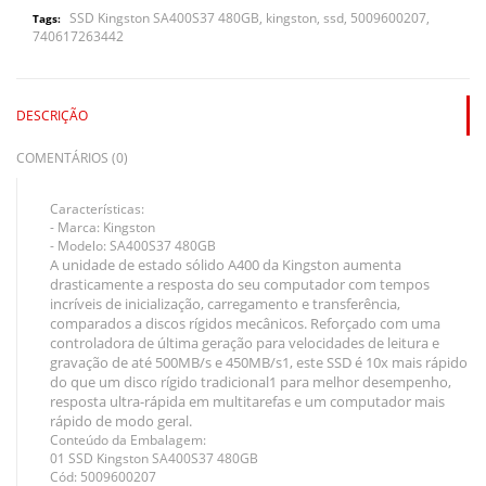
SSD Kingston SA400S37 480GB
,
kingston
,
ssd
,
5009600207
,
Tags:
740617263442
DESCRIÇÃO
COMENTÁRIOS (0)
Características:
- Marca: Kingston
- Modelo: SA400S37 480GB
A unidade de estado sólido A400 da Kingston aumenta
drasticamente a resposta do seu computador com tempos
incríveis de inicialização, carregamento e transferência,
comparados a discos rígidos mecânicos. Reforçado com uma
controladora de última geração para velocidades de leitura e
gravação de até 500MB/s e 450MB/s1, este SSD é 10x mais rápido
do que um disco rígido tradicional1 para melhor desempenho,
resposta ultra-rápida em multitarefas e um computador mais
rápido de modo geral.
Conteúdo da Embalagem:
01 SSD Kingston SA400S37 480GB
Cód: 5009600207