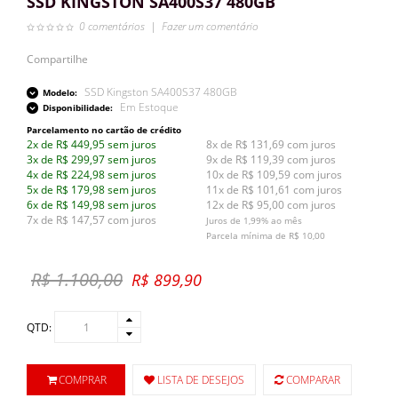
SSD KINGSTON SA400S37 480GB
0 comentários
|
Fazer um comentário
Compartilhe
SSD Kingston SA400S37 480GB
Modelo:
Em Estoque
Disponibilidade:
Parcelamento no cartão de crédito
2x de R$ 449,95 sem juros
8x de R$ 131,69 com juros
3x de R$ 299,97 sem juros
9x de R$ 119,39 com juros
4x de R$ 224,98 sem juros
10x de R$ 109,59 com juros
5x de R$ 179,98 sem juros
11x de R$ 101,61 com juros
6x de R$ 149,98 sem juros
12x de R$ 95,00 com juros
7x de R$ 147,57 com juros
Juros de 1,99% ao mês
Parcela mínima de R$ 10,00
R$ 1.100,00
R$ 899,90
QTD:
COMPRAR
LISTA DE DESEJOS
COMPARAR