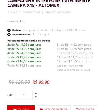
CAMPAINHA INTERFONE INTELIGENTE
CÂMERA X18 - ALTOMEX
0 comentários
|
Fazer um comentário
Compartilhe
Campainha Interfone Inteligente X18 - Altomex
Modelo:
Em Estoque
Disponibilidade:
Parcelamento no cartão de crédito
2x de R$ 49,95 sem juros
8x de R$ 14,62 com juros
3x de R$ 33,30 sem juros
9x de R$ 13,25 com juros
4x de R$ 24,98 sem juros
10x de R$ 12,17 com juros
5x de R$ 19,98 sem juros
11x de R$ 11,28 com juros
6x de R$ 16,65 sem juros
12x de R$ 10,55 com juros
7x de R$ 16,38 com juros
Juros de 1,99% ao mês
Parcela mínima de R$ 10,00
R$ 129,90
R$ 99,90
QTD:
COMPRAR
LISTA DE DESEJOS
COMPARAR