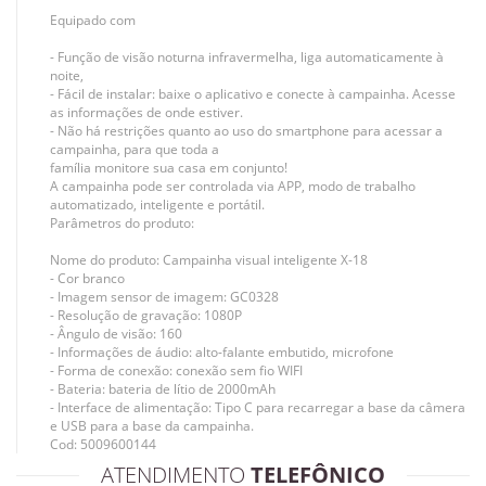
Equipado com
- Função de visão noturna infravermelha, liga automaticamente à
noite,
- Fácil de instalar: baixe o aplicativo e conecte à campainha. Acesse
as informações de onde estiver.
- Não há restrições quanto ao uso do smartphone para acessar a
campainha, para que toda a
família monitore sua casa em conjunto!
A campainha pode ser controlada via APP, modo de trabalho
automatizado, inteligente e portátil.
Parâmetros do produto:
Nome do produto: Campainha visual inteligente X-18
- Cor branco
- Imagem sensor de imagem: GC0328
- Resolução de gravação: 1080P
- Ângulo de visão: 160
- Informações de áudio: alto-falante embutido, microfone
- Forma de conexão: conexão sem fio WIFI
- Bateria: bateria de lítio de 2000mAh
- Interface de alimentação: Tipo C para recarregar a base da câmera
e USB para a base da campainha.
Cod: 5009600144
ATENDIMENTO
TELEFÔNICO