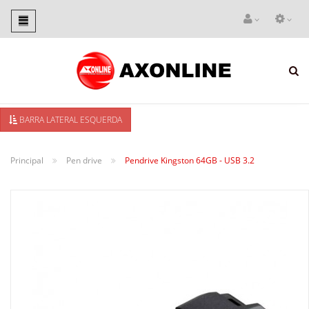
Toggle
navigation
BARRA LATERAL ESQUERDA
Principal
Pen drive
Pendrive Kingston 64GB - USB 3.2