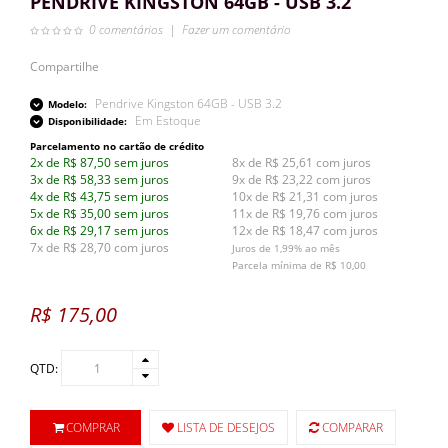
PENDRIVE KINGSTON 64GB - USB 3.2
0 comentários
|
Fazer um comentário
Compartilhe
Pendrive Kingston 64GB - USB 3.2
Modelo:
Em Estoque
Disponibilidade:
Parcelamento no cartão de crédito
2x de R$ 87,50 sem juros
8x de R$ 25,61 com juros
3x de R$ 58,33 sem juros
9x de R$ 23,22 com juros
4x de R$ 43,75 sem juros
10x de R$ 21,31 com juros
5x de R$ 35,00 sem juros
11x de R$ 19,76 com juros
6x de R$ 29,17 sem juros
12x de R$ 18,47 com juros
7x de R$ 28,70 com juros
Juros de 1,99% ao mês
Parcela mínima de R$ 10,00
R$ 175,00
QTD:
COMPRAR
LISTA DE DESEJOS
COMPARAR