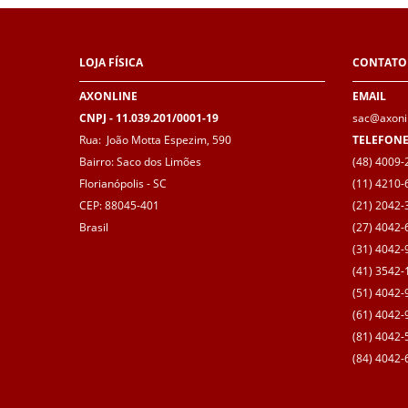
LOJA
FÍSICA
CONTATO
AXONLINE
EMAIL
CNPJ - 11.039.201/0001-19
sac@axoni
Rua: João Motta Espezim, 590
TELEFON
Bairro: Saco dos Limões
(48) 4009-2
Florianópolis - SC
(11) 4210-
CEP: 88045-401
(21) 2042-3
Brasil
(27) 4042-6
(31) 4042-
(41) 3542-1
(51) 4042-
(61) 4042-9
(81) 4042-5
(84) 4042-