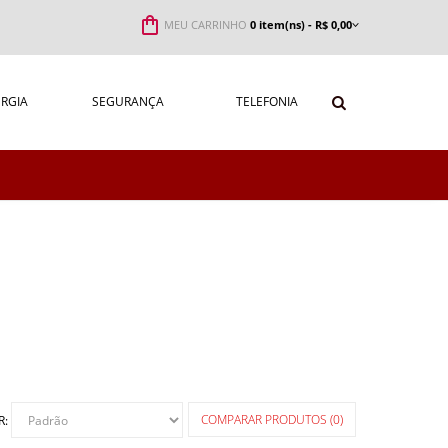
MEU CARRINHO
0 item(ns) - R$ 0,00
RGIA
SEGURANÇA
TELEFONIA
COMPARAR PRODUTOS (0)
R: