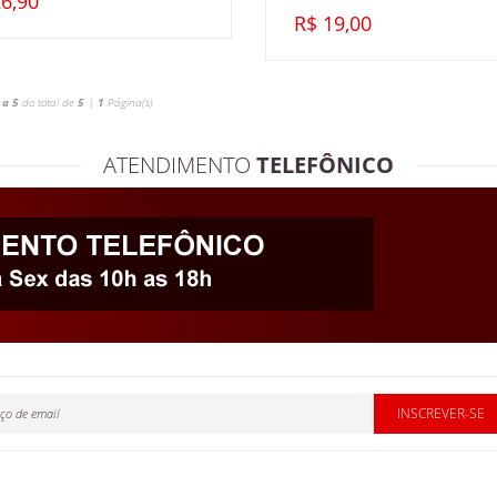
6,90
R$ 19,00
 a 5
do total de
5
|
1
Página(s)
ATENDIMENTO
TELEFÔNICO
INSCREVER-SE