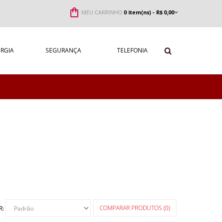
MEU CARRINHO
0 item(ns) - R$ 0,00
RGIA
SEGURANÇA
TELEFONIA
COMPARAR PRODUTOS (0)
R: