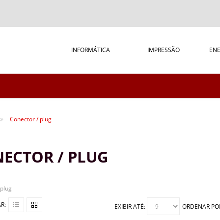
INFORMÁTICA
IMPRESSÃO
ENE
Conector / plug
ECTOR / PLUG
 plug
R:
EXIBIR ATÉ:
ORDENAR PO