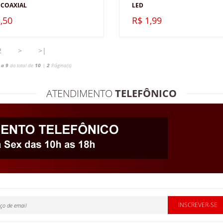
 COAXIAL
LED
,50
R$ 1,99
2
>
>|
 a 9
do total de
10
|
2
Página(s)
ATENDIMENTO
TELEFÔNICO
INSCREVER-SE