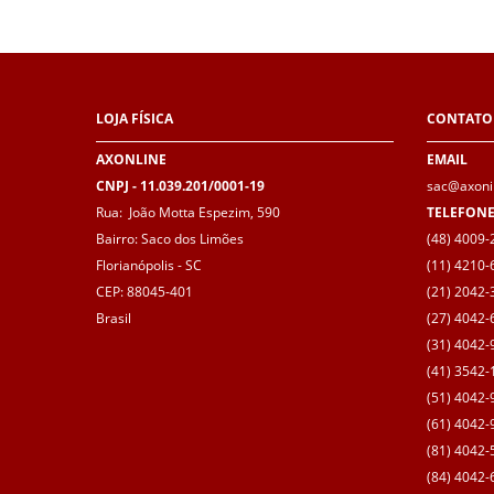
LOJA
FÍSICA
CONTATO
AXONLINE
EMAIL
CNPJ - 11.039.201/0001-19
sac@axoni
Rua: João Motta Espezim, 590
TELEFON
Bairro: Saco dos Limões
(48) 4009-2
Florianópolis - SC
(11) 4210-
CEP: 88045-401
(21) 2042-3
Brasil
(27) 4042-6
(31) 4042-
(41) 3542-1
(51) 4042-
(61) 4042-9
(81) 4042-5
(84) 4042-